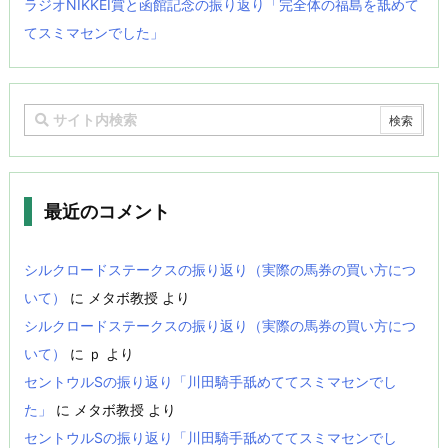
ラジオNIKKEI賞と函館記念の振り返り「完全体の福島を舐めて
てスミマセンでした」
最近のコメント
シルクロードステークスの振り返り（実際の馬券の買い方につ
いて）
に
メタボ教授
より
シルクロードステークスの振り返り（実際の馬券の買い方につ
いて）
に
ｐ
より
セントウルSの振り返り「川田騎手舐めててスミマセンでし
た」
に
メタボ教授
より
セントウルSの振り返り「川田騎手舐めててスミマセンでし