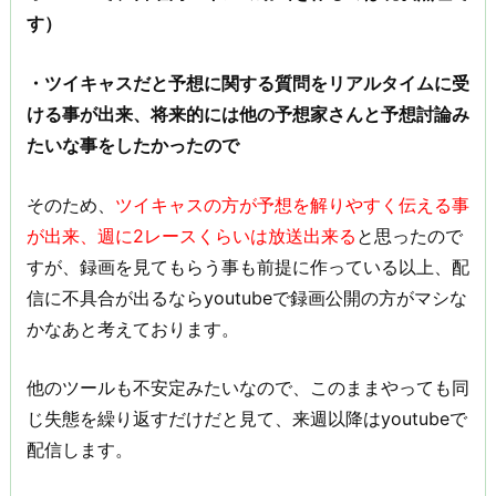
す）
・ツイキャスだと予想に関する質問をリアルタイムに受
ける事が出来、将来的には他の予想家さんと予想討論み
たいな事をしたかったので
そのため、
ツイキャスの方が予想を解りやすく伝える事
が出来、週に2レースくらいは放送出来る
と思ったので
すが、録画を見てもらう事も前提に作っている以上、配
信に不具合が出るならyoutubeで録画公開の方がマシな
かなあと考えております。
他のツールも不安定みたいなので、このままやっても同
じ失態を繰り返すだけだと見て、来週以降はyoutubeで
配信します。