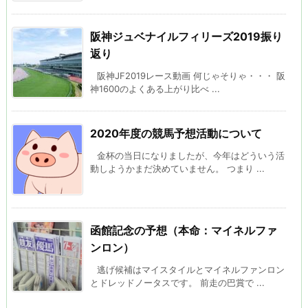
阪神ジュベナイルフィリーズ2019振り
返り
阪神JF2019レース動画 何じゃそりゃ・・・ 阪
神1600のよくある上がり比べ ...
2020年度の競馬予想活動について
金杯の当日になりましたが、今年はどういう活
動しようかまだ決めていません。 つまり ...
函館記念の予想（本命：マイネルファ
ンロン）
逃げ候補はマイスタイルとマイネルファンロン
とドレッドノータスです。 前走の巴賞で ...