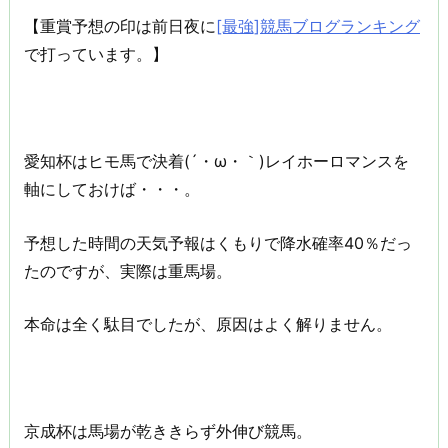
【重賞予想の印は前日夜に
[最強]競馬ブログランキング
で打っています。】
愛知杯はヒモ馬で決着(´・ω・｀)レイホーロマンスを
軸にしておけば・・・。
予想した時間の天気予報はくもりで降水確率40％だっ
たのですが、実際は重馬場。
本命は全く駄目でしたが、原因はよく解りません。
京成杯は馬場が乾ききらず外伸び競馬。