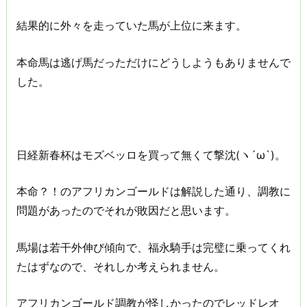
結果的に外々を走っていた馬が上位に来ます。
本命馬は逃げ馬だっただけにどうしようもありませんで
した。
日経新春杯はモズベッロを買って無くて撃沈(ヽ´ω`)。
本命？！のアフリカンゴールドは解説した通り、調教に
問題があったのでそれが敗因だと思います。
馬場は若干外伸び傾向で、福永騎手は完璧に乗ってくれ
たはずなので、それしか考えられません。
アフリカンゴールド調教が怪しかったのでレッドレオ