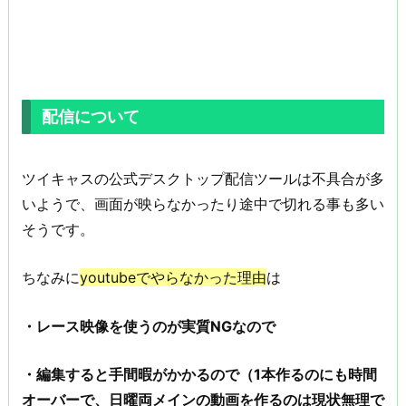
配信について
ツイキャスの公式デスクトップ配信ツールは不具合が多
いようで、画面が映らなかったり途中で切れる事も多い
そうです。
ちなみに
youtubeでやらなかった理由
は
・レース映像を使うのが実質NGなので
・編集すると手間暇がかかるので（1本作るのにも時間
オーバーで、日曜両メインの動画を作るのは現状無理で