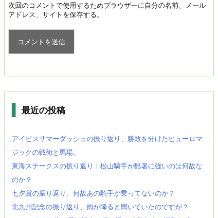
次回のコメントで使用するためブラウザーに自分の名前、メール
アドレス、サイトを保存する。
最近の投稿
アイビスサマーダッシュの振り返り、勝敗を分けたピューロマ
ジックの戦術と馬場。
東海ステークスの振り返り：松山騎手が酷暑に強いのは何故な
のか？
七夕賞の振り返り、何故あの騎手が乗ってないのか？
北九州記念の振り返り、雨が降ると聞いていたのですが？