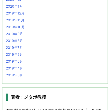
2020年1月
2019年12月
2019年11月
2019年10月
2019年9月
2019年8月
2019年7月
2019年6月
2019年5月
2019年4月
2019年3月
著者：メタボ教授