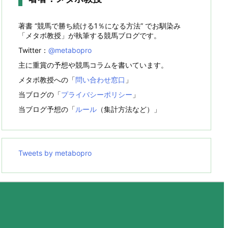
著書 “競馬で勝ち続ける1％になる方法” でお馴染み
「メタボ教授」が執筆する競馬ブログです。
Twitter：
@metabopro
主に重賞の予想や競馬コラムを書いています。
メタボ教授への「
問い合わせ窓口
」
当ブログの「
プライバシーポリシー
」
当ブログ予想の「
ルール
（集計方法など）」
Tweets by metabopro