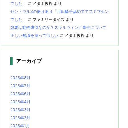
でした」
に
メタボ教授
より
セントウルSの振り返り「川田騎手舐めててスミマセン
でした」
に
ファミリータイズ
より
競馬は動物虐待なのか？スキルヴィング事件について
正しい知識を持って欲しい
に
メタボ教授
より
アーカイブ
2026年8月
2026年7月
2026年6月
2026年4月
2026年3月
2026年2月
2026年1月