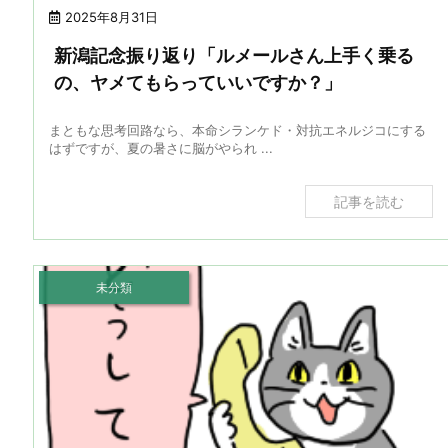
2025年8月31日
新潟記念振り返り「ルメールさん上手く乗る
の、ヤメてもらっていいですか？」
まともな思考回路なら、本命シランケド・対抗エネルジコにする
はずですが、夏の暑さに脳がやられ ...
記事を読む
未分類