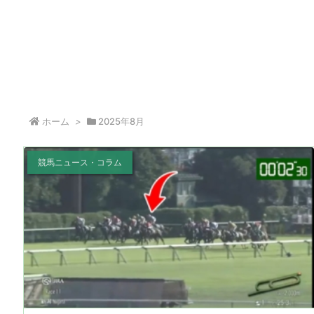
ホーム
>
2025年8月
競馬ニュース・コラム