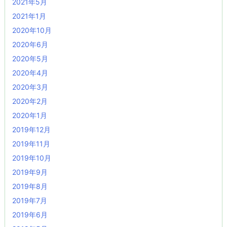
2021年5月
2021年1月
2020年10月
2020年6月
2020年5月
2020年4月
2020年3月
2020年2月
2020年1月
2019年12月
2019年11月
2019年10月
2019年9月
2019年8月
2019年7月
2019年6月