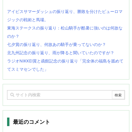
アイビスサマーダッシュの振り返り、勝敗を分けたピューロマ
ジックの戦術と馬場。
東海ステークスの振り返り：松山騎手が酷暑に強いのは何故な
のか？
七夕賞の振り返り、何故あの騎手が乗ってないのか？
北九州記念の振り返り、雨が降ると聞いていたのですが？
ラジオNIKKEI賞と函館記念の振り返り「完全体の福島を舐めて
てスミマセンでした」
最近のコメント