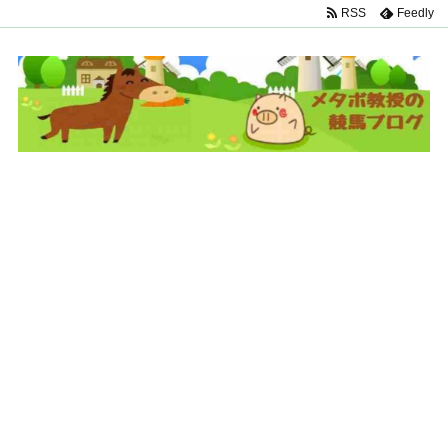
RSS
Feedly