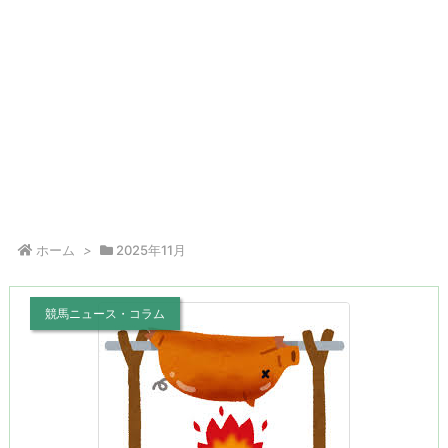
ホーム
>
2025年11月
競馬ニュース・コラム