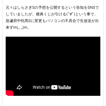
元々はしらさぎSの予想を公開するという告知をSNSで
していましたが、横典くじが引ける(ﾟ∀ﾟ)という事で、
急遽府中牝馬Sに変更もパソコンの不具合で生放送が出
来ずm(_ _)m。