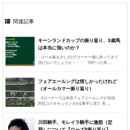
関連記事
キーンランドカップの振り返り、3歳馬
は本当に強いのか？
ゴール板を少しだけ1コーナー側に持ってきて
頂けないでしょうか・・・ 「印打った馬 ...
フェアエールングは惜しかったけれど
（オールカマー振り返り）
4コーナーでは本命フェアエールングが先頭、
対抗コスモキュランダが2番手に居て 高 ...
川田騎手、モレイラ騎手に激怒（定
期）について【ローズS振り返り】