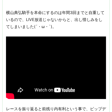
横山典弘騎手を本命にするのは年間3回までと自重して
いるので、LIVE放送じゃないからと、出し惜しみをし
てしまいました(´・ω・`)。
レースを振り返ると前残り内有利という事で、ビップデ