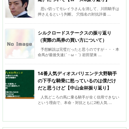
思い切ってモレイラさんを消して、川田騎手は
押さえるという判断。 穴指名の対抗評価 ...
シルクロードステークスの振り返り
（実際の馬券の買い方について）
予想解説は完璧だったと思うのですが・・・本
命馬が最後失速(´・ω・`) 岩田望来 ...
14番人気ディオスバリエンテ大野騎手
の下手な騎乗に怒っているのは僕だけ
だと思うけど【中山金杯振り返り】
人気どころの馬に乗る騎手が全く信用できない
という理由で、本命・対抗ともに2桁人気 ...