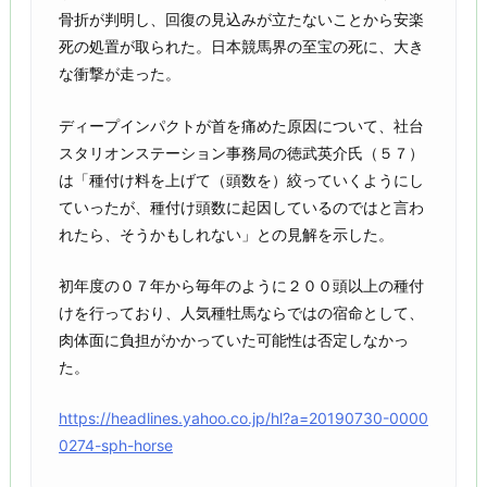
骨折が判明し、回復の見込みが立たないことから安楽
死の処置が取られた。日本競馬界の至宝の死に、大き
な衝撃が走った。
ディープインパクトが首を痛めた原因について、社台
スタリオンステーション事務局の徳武英介氏（５７）
は「種付け料を上げて（頭数を）絞っていくようにし
ていったが、種付け頭数に起因しているのではと言わ
れたら、そうかもしれない」との見解を示した。
初年度の０７年から毎年のように２００頭以上の種付
けを行っており、人気種牡馬ならではの宿命として、
肉体面に負担がかかっていた可能性は否定しなかっ
た。
https://headlines.yahoo.co.jp/hl?a=20190730-0000
0274-sph-horse