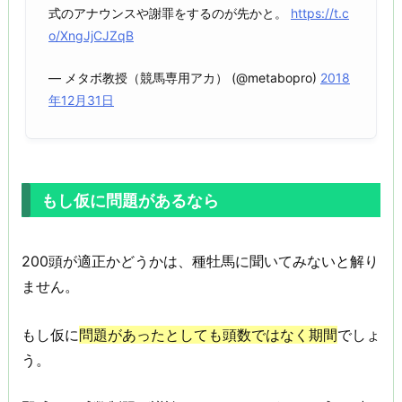
式のアナウンスや謝罪をするのが先かと。
https://t.c
o/XngJjCJZqB
— メタボ教授（競馬専用アカ） (@metabopro)
2018
年12月31日
もし仮に問題があるなら
200頭が適正かどうかは、種牡馬に聞いてみないと解り
ません。
もし仮に
問題があったとしても頭数ではなく期間
でしょ
う。