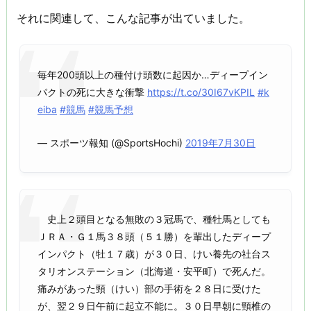
それに関連して、こんな記事が出ていました。
毎年200頭以上の種付け頭数に起因か…ディープイン
パクトの死に大きな衝撃
https://t.co/30I67vKPIL
#k
eiba
#競馬
#競馬予想
— スポーツ報知 (@SportsHochi)
2019年7月30日
史上２頭目となる無敗の３冠馬で、種牡馬としても
ＪＲＡ・Ｇ１馬３８頭（５１勝）を輩出したディープ
インパクト（牡１７歳）が３０日、けい養先の社台ス
タリオンステーション（北海道・安平町）で死んだ。
痛みがあった頸（けい）部の手術を２８日に受けた
が、翌２９日午前に起立不能に。３０日早朝に頸椎の