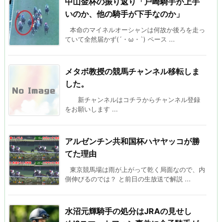
中山金杯の振り返り「戸崎騎手が上手
いのか、他の騎手が下手なのか」
本命のマイネルオーシャンは何故か後ろを走っ
ていて全然届かず(´・ω・`) ペース ...
メタボ教授の競馬チャンネル移転しま
した。
新チャンネルはコチラからチャンネル登録
をお願いします ...
アルゼンチン共和国杯ハヤヤッコが勝
てた理由
東京競馬場は雨が上がって乾く局面なので、内
側伸びるのでは？ と前日の生放送で解説 ...
水沼元輝騎手の処分はJRAの見せし