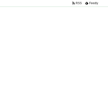
RSS
Feedly