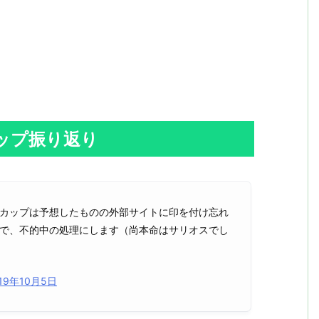
ップ振り返り
カップは予想したものの外部サイトに印を付け忘れ
で、不的中の処理にします（尚本命はサリオスでし
19年10月5日