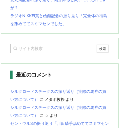
が？
ラジオNIKKEI賞と函館記念の振り返り「完全体の福島
を舐めててスミマセンでした」
最近のコメント
シルクロードステークスの振り返り（実際の馬券の買
い方について）
に
メタボ教授
より
シルクロードステークスの振り返り（実際の馬券の買
い方について）
に
ｐ
より
セントウルSの振り返り「川田騎手舐めててスミマセン