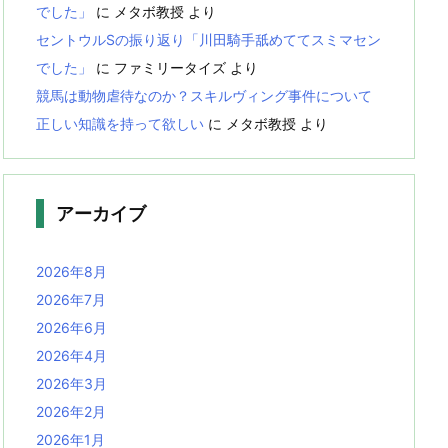
でした」
に
メタボ教授
より
セントウルSの振り返り「川田騎手舐めててスミマセン
でした」
に
ファミリータイズ
より
競馬は動物虐待なのか？スキルヴィング事件について
正しい知識を持って欲しい
に
メタボ教授
より
アーカイブ
2026年8月
2026年7月
2026年6月
2026年4月
2026年3月
2026年2月
2026年1月