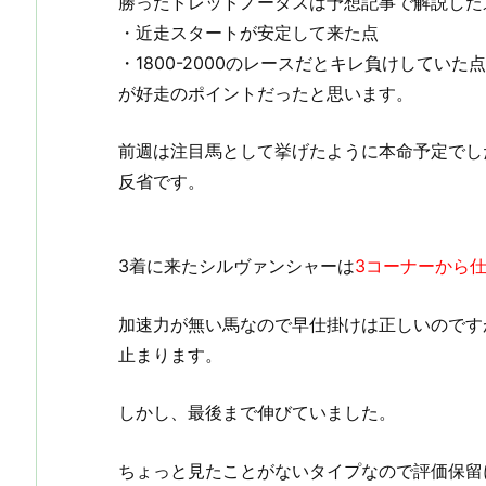
勝ったドレッドノータスは予想記事で解説した
・近走スタートが安定して来た点
・1800-2000のレースだとキレ負けしていた点
が好走のポイントだったと思います。
前週は注目馬として挙げたように本命予定でし
反省です。
3着に来たシルヴァンシャーは
3コーナーから
加速力が無い馬なので早仕掛けは正しいのです
止まります。
しかし、最後まで伸びていました。
ちょっと見たことがないタイプなので評価保留