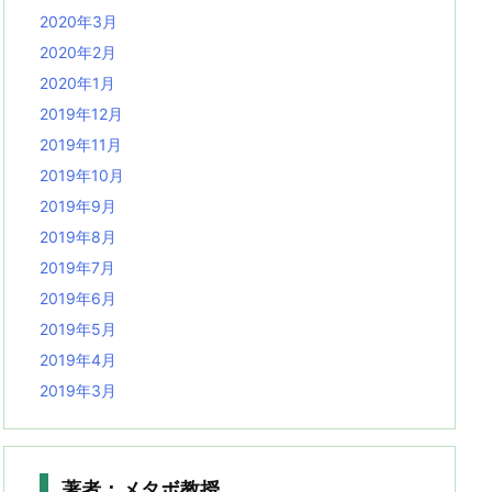
2020年3月
2020年2月
2020年1月
2019年12月
2019年11月
2019年10月
2019年9月
2019年8月
2019年7月
2019年6月
2019年5月
2019年4月
2019年3月
著者：メタボ教授