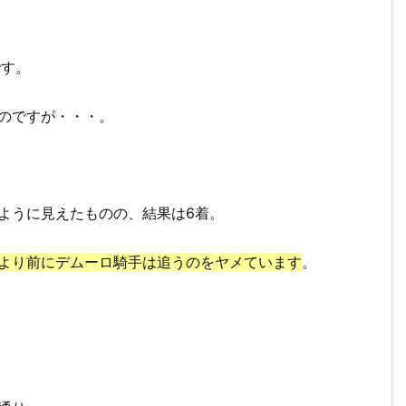
です。
のですが・・・。
ように見えたものの、結果は6着。
より前にデムーロ騎手は追うのをヤメています
。