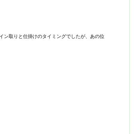
イン取りと仕掛けのタイミングでしたが、あの位