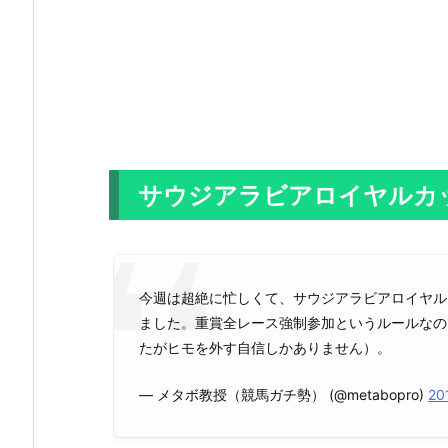
サウジアラビアロイヤルカ
今週は超絶に忙しくて、サウジアラビアロイヤル
ました。重賞全レース強制参加というルールなの
たがヒモを外す自信しかありません）。
— メタボ教授（競馬ガチ勢） (@metabopro)
20