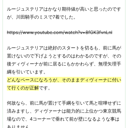
ルージュステリアはかなり期待値が高いと思ったのです
が、川田騎手のミスで7着でした。
https://www.youtube.com/watch?v=8fGK3fvnLnI
ルージュステリアは絶好のスタートを切るも、前に馬が
置けないので下げようとするのはわかるのですが、その
後ディヴィーナが前に居るにもかかわらず、無理矢理手
綱を引いています。
どんなペースになろうが、そのままディヴィーナに付い
て行くのが正解
です。
何故なら、前に馬が置けて手綱を引いて馬と喧嘩せずに
済みますし、ディヴァーナは能力的に上位かつ東京競馬
場なので、4コーナーで垂れて前が壁になるような事は
ありません。