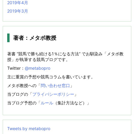
2019年4月
2019年3月
著者：メタボ教授
著書 “競馬で勝ち続ける1％になる方法” でお馴染み「メタボ教
授」が執筆する競馬ブログです。
Twitter：
@metabopro
主に重賞の予想や競馬コラムを書いています。
メタボ教授への「
問い合わせ窓口
」
当ブログの「
プライバシーポリシー
」
当ブログ予想の「
ルール
（集計方法など）」
Tweets by metabopro