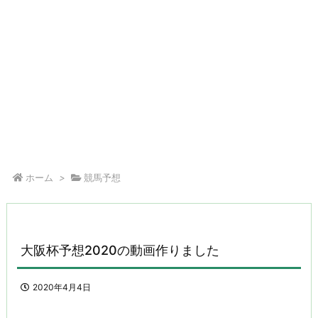
ホーム
>
競馬予想
大阪杯予想2020の動画作りました
2020年4月4日