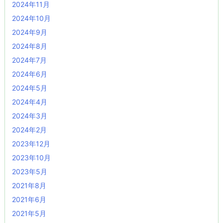
2024年11月
2024年10月
2024年9月
2024年8月
2024年7月
2024年6月
2024年5月
2024年4月
2024年3月
2024年2月
2023年12月
2023年10月
2023年5月
2021年8月
2021年6月
2021年5月