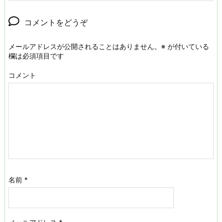
コメントをどうぞ
メールアドレスが公開されることはありません。
※
が付いている
欄は必須項目です
コメント
名前
*