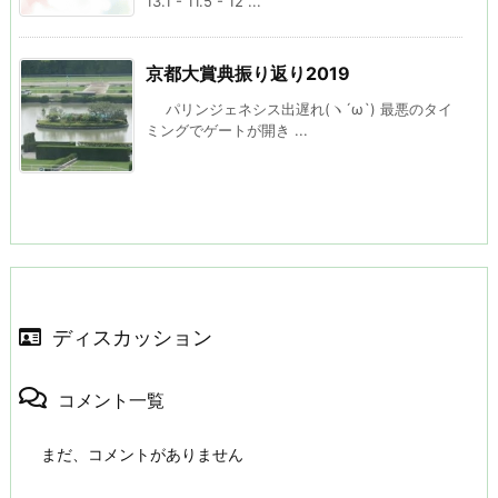
13.1 - 11.5 - 12 ...
京都大賞典振り返り2019
パリンジェネシス出遅れ(ヽ´ω`) 最悪のタイ
ミングでゲートが開き ...
ディスカッション
コメント一覧
まだ、コメントがありません