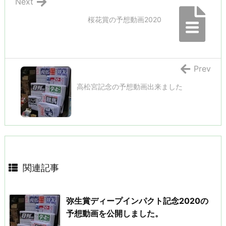
Next
桜花賞の予想動画2020
Prev
高松宮記念の予想動画出来ました
関連記事
弥生賞ディープインパクト記念2020の
予想動画を公開しました。