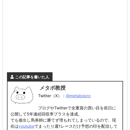
この記事を書いた人
メタボ教授
Twitter（X）：
@metabopro
ブログやTwitterで全重賞の買い目を前日に
公開して5年連続回収率プラスを達成。
でも後出し馬券師に勝てず埋もれてしまっているので、現
在は
youtube
でまったり週1レースだけ予想の印を配信して