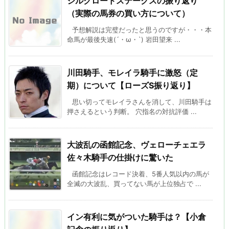
シルクロードステークスの振り返り
（実際の馬券の買い方について）
予想解説は完璧だったと思うのですが・・・本
命馬が最後失速(´・ω・`) 岩田望来 ...
川田騎手、モレイラ騎手に激怒（定
期）について【ローズS振り返り】
思い切ってモレイラさんを消して、川田騎手は
押さえるという判断。 穴指名の対抗評価 ...
大波乱の函館記念、ヴェローチェエラ
佐々木騎手の仕掛けに驚いた
函館記念はレコード決着、5番人気以内の馬が
全滅の大波乱、買ってない馬が上位独占で ...
イン有利に気がついた騎手は？【小倉